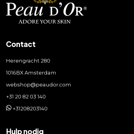
Contact
Herengracht 280
1016BX Amsterdam
webshop@peaudor.com
+31 20 82 03 140
+31208203140
Hulp nodig