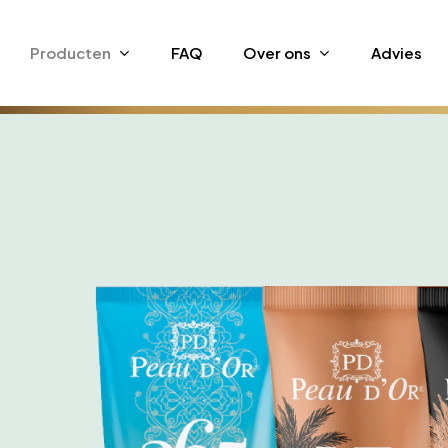
Skip
to
Producten
FAQ
Over ons
Advies
main
content