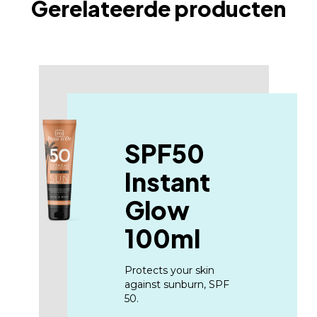
Gerelateerde producten
el, Tromethamine, Acrylates/C10-30 Alkyl Acrylate Cros
apric Triglycerides, T-Butyl Alcohol, Linalool, Limonene,
ethylpropional.
SPF50
Instant
Glow
100ml
Protects your skin
against sunburn, SPF
50.