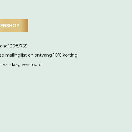
WEBSHOP
vanaf 30€/75$
onze mailinglijst en ontvang 10% korting
 = vandaag verstuurd