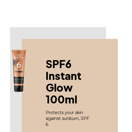
s-Polymer, Carbomer,
 Citronellol, Hexyl
SPF6
Instant
Glow
100ml
Protects your skin
against sunburn, SPF
6.