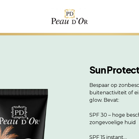
Sun Protec
Bespaar op zonbesch
buitenactiviteit of
glow. Bevat:
SPF 30 – hoge besc
zongevoelige huid
SPF 15 instant…