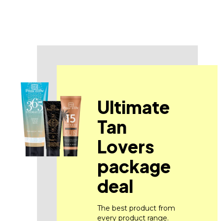
Isopropyl Alcohol, Caram
Disodium EDTA, Caprylic/C
Cinnamal, Butylphenyl M
Ultimate
Tan
Lovers
package
deal
The best product from
every product range.