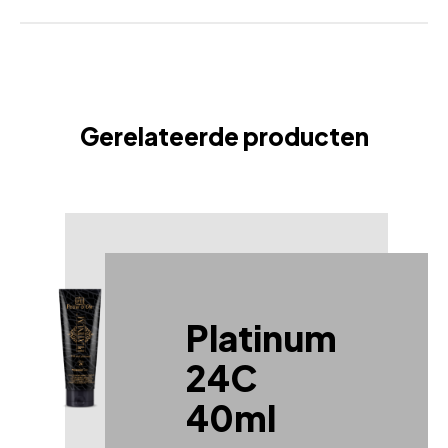
agents to hydrate and soothe your skin, while
+ 22K SMAshGold™
Smash Gold & smart dark bronzers ensure a long-
+ Smart-DarkBronzers™
lasting, even colour.
+ CoQ10 Anti-Aging
+ UV Fresh Technology™
Gerelateerde producten
Platinum
24C
40ml