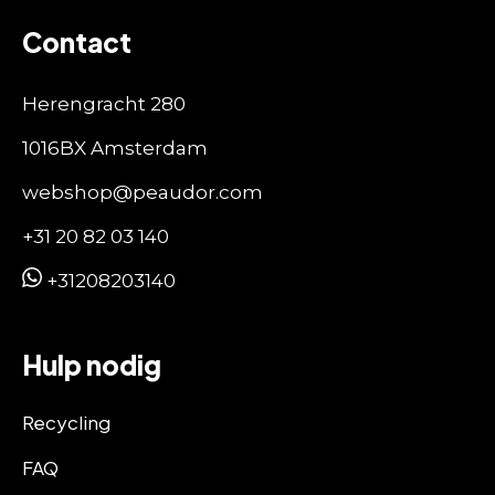
Contact
Herengracht 280
1016BX Amsterdam
webshop@peaudor.com
+31 20 82 03 140
+31208203140
Hulp nodig
Recycling
FAQ