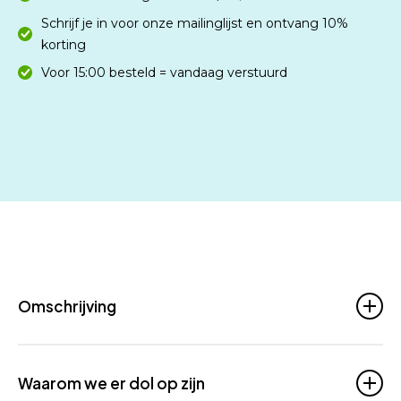
Schrijf je in voor onze mailinglijst en ontvang 10%
korting
Voor 15:00 besteld = vandaag verstuurd
Omschrijving
This premium, luxurious tanning lotion combines
natural ingredients to deliver a rich, sun-kissed
Waarom we er dol op zijn
glow. Enriched with Aloe Vera and color prepare