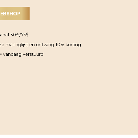
WEBSHOP
vanaf 30€/75$
onze mailinglijst en ontvang 10% korting
 = vandaag verstuurd