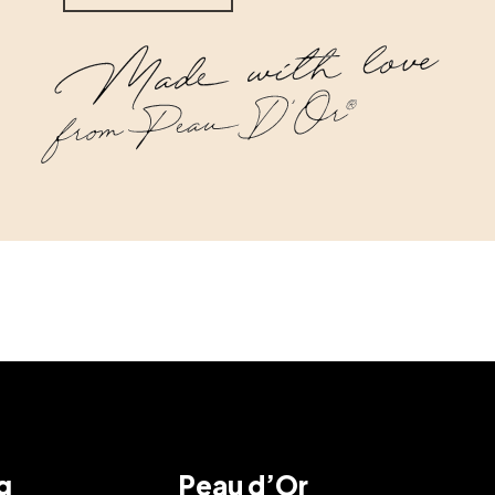
g
Peau d’Or