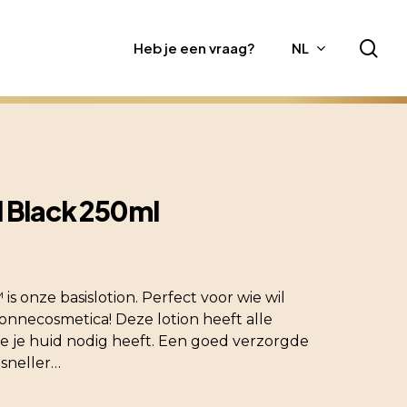
sea
Heb je een vraag?
NL
l Black 250ml
is onze basislotion. Perfect voor wie wil
nnecosmetica! Deze lotion heeft alle
ie je huid nodig heeft. Een goed verzorgde
 sneller…